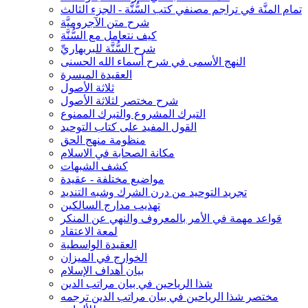
تمام المنَّة في تراجم مصنفي كتب السُّنَّة - الجزء الثالث
شرح متن الآجروميَّة
كيف نتعامل مع السُّنَّة
شرح السُّنَّة للبربهاريِّ
النهج الأسمى في شرح أسماء الله الحسنى
العقيدة الميسرة
ثلاثة الأصول
شرح مختصر لثلاثة الأصول
التبرك المشروع والتبرك الممنوع
القول المفيد على كتاب التوحيد
منظومة منهج الحق
مكانة الصحابة في الاسلام
كشف الشبهات
مواضيع مختلفة - عقيدة
تجريد التوحيد من درن الشرك وشبه التنديد
تهذيب مدارج السالكين
قواعد مهمة في الأمر بالمعروف والنهي عن المنكر
لمعة الاعتقاد
العقيدة الواسطية
الخوارج في الميزان
بيان أهداف الإسلام
شذا الرياحين في بيان مراتب الدين
مختصر شذا الرياحين في بيان مراتب الدين ترجمه