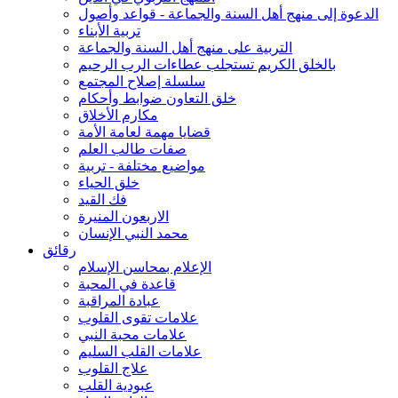
الدعوة إلى منهج أهل السنة والجماعة - قواعد وأصول
تربية الأبناء
التربية على منهج أهل السنة والجماعة
بالخلق الكريم تستجلب عطاءات الرب الرحيم
سلسلة إصلاح المجتمع
خلق التعاون ضوابط وأحكام
مكارم الأخلاق
قضايا مهمة لعامة الأمة
صفات طالب العلم
مواضيع مختلفة - تربية
خلق الحياء
فك القيد
الاربعون المنيرة
محمد النبي الإنسان
رقائق
الإعلام بمحاسن الإسلام
قاعدة في المحبة
عبادة المراقبة
علامات تقوى القلوب
علامات محبة النبي
علامات القلب السليم
علاج القلوب
عبودية القلب