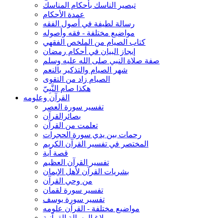
تبصير الناسك بأحكام المناسك
عمدة الأحكام
رسالة لطيفة في أصول الفقه
مواضيع مختلفة - فقه وأصوله
كتاب الصيام من الملخص الفقهي
إيجاز البيان في أحكام رمضان
صفة صلاة النبي صلى الله عليه وسلم
شهر الصيام والتذكير بالنعم
الصيام زاد من التقوى
هكذا صام النَّبِيّ
القرآن وعلومه
تفسير سورة العصر
بصائرالقرآن
تعلمت من القرآن
رحمات بين يدي سورة الحجرات
المختصر في تفسير القرآن الكريم
قصة آية
تفسير القرآن العظيم
بشريات القرآن لأهل الإيمان
من وحي القرآن
تفسير سورة لقمان
تفسير سورة يوسف
مواضيع مختلفة - القرآن علومه
بلاغ الرسالة القرآنية