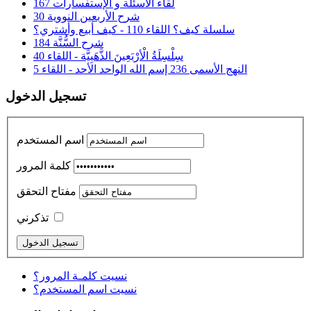
لقاء الأسئلة و الإستفسارات 167
شرح الأربعين النووية 30
سلسلة كيف؟ اللقاء 110 - كيف أبيع وأشتري؟
شرح السُّنَّة 184
سِلْسِلَةُ الْأرْبَعِينَ الذَّهَبِيَّة - اللقاء 40
النهج الأسمى 236 إسم الله الواحد الأحد - اللقاء 5
تسجيل الدخول
اسم المستخدم
كلمة المرور
مفتاح التحقق
تذكرني
نسيت كلمـة المرور؟
نسيت اسم المستخدم؟