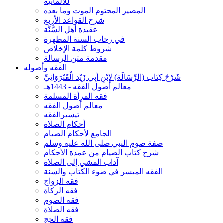
للألمانيه
المصير المحتوم الموت وما بعده
شرح القواعد الأربع
عقيدة أهل السُّنَّة
في رحاب السنة المطهرة
شروط كلمة الإخلاص
مقدمة متن الرسالة
الفقه وأصوله
شَرْحُ كِتَاب (الرِّسَالَة) لابْنِ أبِي زَيْد الْقَيْرَوَانِيِّ
معالم أصول الفقه - 1443هـ
فقه المرأة المسلمة
معالم أصول الفقه
تيسيرالفقه
أحكام الصلاة
الجامع لأحكام الصيام
صفة صوم النبي صلى الله عليه وسلم
شرح كتاب الصيام من عمدة الأحكام
آداب المشي إلى الصلاة
الفقه الميسر في ضوء الكتاب والسنة
فقه الزواج
فقه الزكاة
فقه الصوم
فقه الصلاة
فقه الحج