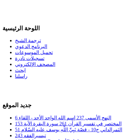
اللوحة الرئيسية
ترجمة الشيخ
البرنامج الدعوي
تحميل الموسوعات
تسجيلات نادرة
المصحف الإلكتروني
ابحث
راسلنا
جديد الموقع
النهج الأسمى 237 إسم الله الواحد الأحد - اللقاء 6
المختصر في تفسير القرآن 261 سورة البقرة الأية 153
الثمرالداني ج10 - قصّة نَبِيِّ اللَّهِ يوسف عليه السّلام 51
تيسيرالفقه 243