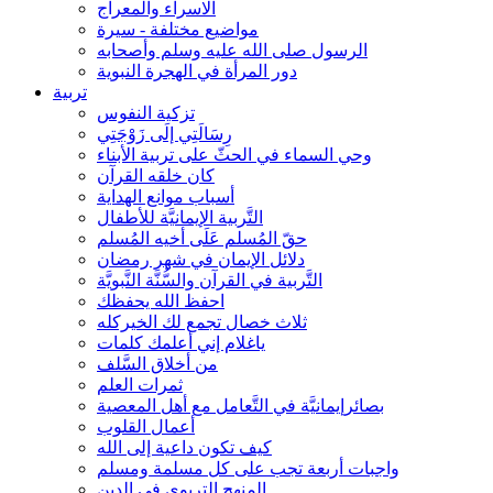
الاسراء والمعراج
مواضيع مختلفة - سيرة
الرسول صلى الله عليه وسلم وأصحابه
دور المرأة في الهجرة النبوية
تربية
تزكية النفوس
رِسَالَتِي إلَى زَوْجَتِي
وحي السماء في الحثّ على تربية الأبناء
كان خلقه القرآن
أسباب موانع الهداية
التَّربية الإيمانيَّة للأطفال
حقّ المُسلم عَلَى أخيه المُسلم
دلائل الإيمان في شهر رمضان
التَّربية في القرآن والسُّنَّة النَّبويَّة
احفظ الله يحفظك
ثلاث خصال تجمع لك الخيركله
ياغلام إني أعلمك كلمات
من أخلاق السَّلف
ثمرات العلم
بصائرإيمانيَّة في التَّعامل مع أهل المعصية
أعمال القلوب
كيف تكون داعية إلى الله
واجبات أربعة تجب على كل مسلمة ومسلم
المنهج التربوي في الدين