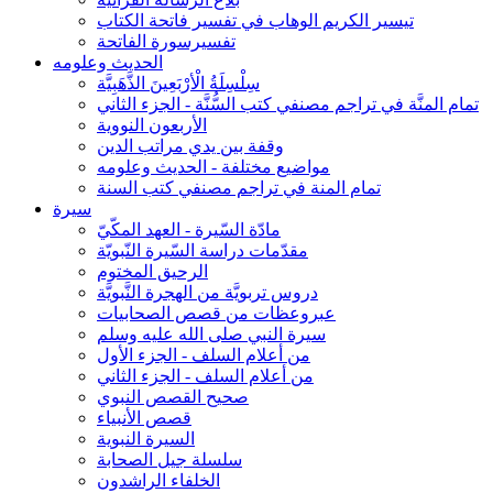
تيسير الكريم الوهاب في تفسير فاتحة الكتاب
تفسيرسورة الفاتحة
الحديث وعلومه
سِلْسِلَةُ الْأرْبَعِينَ الذَّهَبِيَّة
تمام المنَّة في تراجم مصنفي كتب السُّنَّة - الجزء الثاني
الأربعون النووية
وقفة بين يدي مراتب الدين
مواضيع مختلفة - الحديث وعلومه
تمام المنة في تراجم مصنفي كتب السنة
سيرة
مادّة السّيرة - العهد المكّيّ
مقدّمات دراسة السّيرة النّبويّة
الرحيق المختوم
دروس تربويَّة من الهجرة النَّبويَّة
عبروعظات من قصص الصحابيات
سيرة النبي صلى الله عليه وسلم
من أعلام السلف - الجزء الأول
من أعلام السلف - الجزء الثاني
صحيح القصص النبوي
قصص الأنبياء
السيرة النبوية
سلسلة جيل الصحابة
الخلفاء الراشدون