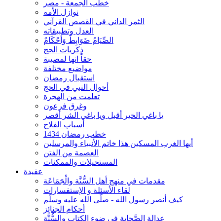
خطب الجمعة - مصر
نوازل الأمه
الثمر الداني في القصص القرآني
العدل وتطبيقاته
الصِّيَامُ ضَوَابِطٌ وَأحْكَامٌ
ذكريات الحج
حقاً انها لمصيبة
مواضيع مختلفة
استقبال رمضان
أحوال النبي في الحج
تعلمت من الهجرة
وغرق فرعون
يا باغي الخير أقبل ويا باغي الشر أقصر
أسباب الفلاح
خطب رمضان 1434
أيها الغرب المسكين هذا خاتم الأنبياء والمرسلين
العصمة من الفتن
المستحيلات والممكنات
عقيدة
مقدمات في منهج أهل السُّنَّة والْجَمَاعَة
لقاء الأسئلة و الإستفسارات
كيف أنصر رسول الله - صلّى الله عليه وسلّم
أحكام الجنائِز
عدالة الصَّحابة في ضوء الكتاب والسُّنَّة