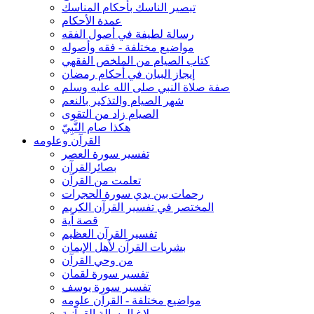
تبصير الناسك بأحكام المناسك
عمدة الأحكام
رسالة لطيفة في أصول الفقه
مواضيع مختلفة - فقه وأصوله
كتاب الصيام من الملخص الفقهي
إيجاز البيان في أحكام رمضان
صفة صلاة النبي صلى الله عليه وسلم
شهر الصيام والتذكير بالنعم
الصيام زاد من التقوى
هكذا صام النَّبِيّ
القرآن وعلومه
تفسير سورة العصر
بصائرالقرآن
تعلمت من القرآن
رحمات بين يدي سورة الحجرات
المختصر في تفسير القرآن الكريم
قصة آية
تفسير القرآن العظيم
بشريات القرآن لأهل الإيمان
من وحي القرآن
تفسير سورة لقمان
تفسير سورة يوسف
مواضيع مختلفة - القرآن علومه
بلاغ الرسالة القرآنية