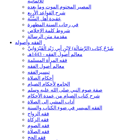
للألمانيه
المصير المحتوم الموت وما بعده
شرح القواعد الأربع
عقيدة أهل السُّنَّة
في رحاب السنة المطهرة
شروط كلمة الإخلاص
مقدمة متن الرسالة
الفقه وأصوله
شَرْحُ كِتَاب (الرِّسَالَة) لابْنِ أبِي زَيْد الْقَيْرَوَانِيِّ
معالم أصول الفقه - 1443هـ
فقه المرأة المسلمة
معالم أصول الفقه
تيسيرالفقه
أحكام الصلاة
الجامع لأحكام الصيام
صفة صوم النبي صلى الله عليه وسلم
شرح كتاب الصيام من عمدة الأحكام
آداب المشي إلى الصلاة
الفقه الميسر في ضوء الكتاب والسنة
فقه الزواج
فقه الزكاة
فقه الصوم
فقه الصلاة
فقه الحج