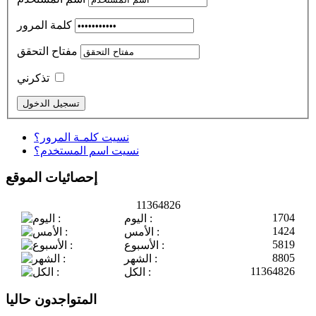
كلمة المرور
مفتاح التحقق
تذكرني
نسيت كلمـة المرور؟
نسيت اسم المستخدم؟
إحصائيات الموقع
11364826
1704
اليوم :
1424
الأمس :
5819
الأسبوع :
8805
الشهر :
11364826
الكل :
المتواجدون حاليا