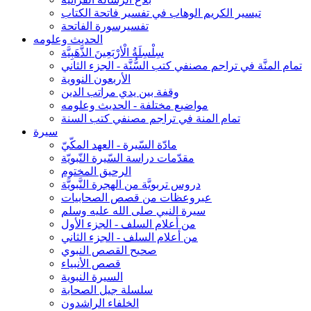
تيسير الكريم الوهاب في تفسير فاتحة الكتاب
تفسيرسورة الفاتحة
الحديث وعلومه
سِلْسِلَةُ الْأرْبَعِينَ الذَّهَبِيَّة
تمام المنَّة في تراجم مصنفي كتب السُّنَّة - الجزء الثاني
الأربعون النووية
وقفة بين يدي مراتب الدين
مواضيع مختلفة - الحديث وعلومه
تمام المنة في تراجم مصنفي كتب السنة
سيرة
مادّة السّيرة - العهد المكّيّ
مقدّمات دراسة السّيرة النّبويّة
الرحيق المختوم
دروس تربويَّة من الهجرة النَّبويَّة
عبروعظات من قصص الصحابيات
سيرة النبي صلى الله عليه وسلم
من أعلام السلف - الجزء الأول
من أعلام السلف - الجزء الثاني
صحيح القصص النبوي
قصص الأنبياء
السيرة النبوية
سلسلة جيل الصحابة
الخلفاء الراشدون