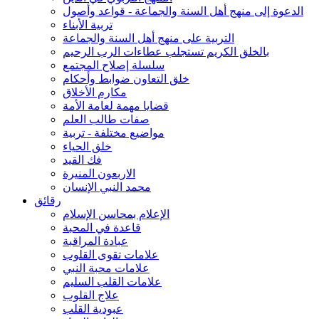
الدعوة إلى منهج أهل السنة والجماعة - قواعد وأصول
تربية الأبناء
التربية على منهج أهل السنة والجماعة
بالخلق الكريم تستجلب عطاءات الرب الرحيم
سلسلة إصلاح المجتمع
خلق التعاون ضوابط وأحكام
مكارم الأخلاق
قضايا مهمة لعامة الأمة
صفات طالب العلم
مواضيع مختلفة - تربية
خلق الحياء
فك القيد
الاربعون المنيرة
محمد النبي الإنسان
رقائق
الإعلام بمحاسن الإسلام
قاعدة في المحبة
عبادة المراقبة
علامات تقوى القلوب
علامات محبة النبي
علامات القلب السليم
علاج القلوب
عبودية القلب