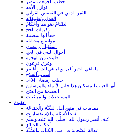
خطب الجمعة - مصر
نوازل الأمه
الثمر الداني في القصص القرآني
العدل وتطبيقاته
الصِّيَامُ ضَوَابِطٌ وَأحْكَامٌ
ذكريات الحج
حقاً انها لمصيبة
مواضيع مختلفة
استقبال رمضان
أحوال النبي في الحج
تعلمت من الهجرة
وغرق فرعون
يا باغي الخير أقبل ويا باغي الشر أقصر
أسباب الفلاح
خطب رمضان 1434
أيها الغرب المسكين هذا خاتم الأنبياء والمرسلين
العصمة من الفتن
المستحيلات والممكنات
عقيدة
مقدمات في منهج أهل السُّنَّة والْجَمَاعَة
لقاء الأسئلة و الإستفسارات
كيف أنصر رسول الله - صلّى الله عليه وسلّم
أحكام الجنائِز
عدالة الصَّحابة في ضوء الكتاب والسُّنَّة