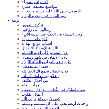
الاسراء والمعراج
مواضيع مختلفة - سيرة
الرسول صلى الله عليه وسلم وأصحابه
دور المرأة في الهجرة النبوية
تربية
تزكية النفوس
رِسَالَتِي إلَى زَوْجَتِي
وحي السماء في الحثّ على تربية الأبناء
كان خلقه القرآن
أسباب موانع الهداية
التَّربية الإيمانيَّة للأطفال
حقّ المُسلم عَلَى أخيه المُسلم
دلائل الإيمان في شهر رمضان
التَّربية في القرآن والسُّنَّة النَّبويَّة
احفظ الله يحفظك
ثلاث خصال تجمع لك الخيركله
ياغلام إني أعلمك كلمات
من أخلاق السَّلف
ثمرات العلم
بصائرإيمانيَّة في التَّعامل مع أهل المعصية
أعمال القلوب
كيف تكون داعية إلى الله
واجبات أربعة تجب على كل مسلمة ومسلم
المنهج التربوي في الدين