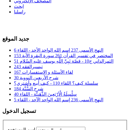
المصحف الإلكتروني
ابحث
راسلنا
جديد الموقع
النهج الأسمى 237 إسم الله الواحد الأحد - اللقاء 6
المختصر في تفسير القرآن 261 سورة البقرة الأية 153
الثمرالداني ج10 - قصّة نَبِيِّ اللَّهِ يوسف عليه السّلام 51
تيسيرالفقه 243
لقاء الأسئلة و الإستفسارات 167
شرح الأربعين النووية 30
سلسلة كيف؟ اللقاء 110 - كيف أبيع وأشتري؟
شرح السُّنَّة 184
سِلْسِلَةُ الْأرْبَعِينَ الذَّهَبِيَّة - اللقاء 40
النهج الأسمى 236 إسم الله الواحد الأحد - اللقاء 5
تسجيل الدخول
اسم المستخدم