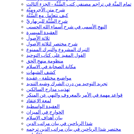
تمام المنَّة في تراجم مصنفي كتب السُّنَّة - الجزء الثالث
شرح متن الآجروميَّة
كيف نتعامل مع السُّنَّة
شرح السُّنَّة للبربهاريِّ
النهج الأسمى في شرح أسماء الله الحسنى
العقيدة الميسرة
ثلاثة الأصول
شرح مختصر لثلاثة الأصول
التبرك المشروع والتبرك الممنوع
القول المفيد على كتاب التوحيد
منظومة منهج الحق
مكانة الصحابة في الاسلام
كشف الشبهات
مواضيع مختلفة - عقيدة
تجريد التوحيد من درن الشرك وشبه التنديد
تهذيب مدارج السالكين
قواعد مهمة في الأمر بالمعروف والنهي عن المنكر
لمعة الاعتقاد
العقيدة الواسطية
الخوارج في الميزان
بيان أهداف الإسلام
شذا الرياحين في بيان مراتب الدين
مختصر شذا الرياحين في بيان مراتب الدين ترجمه