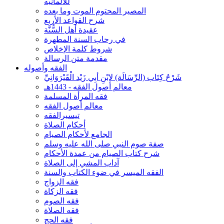
للألمانيه
المصير المحتوم الموت وما بعده
شرح القواعد الأربع
عقيدة أهل السُّنَّة
في رحاب السنة المطهرة
شروط كلمة الإخلاص
مقدمة متن الرسالة
الفقه وأصوله
شَرْحُ كِتَاب (الرِّسَالَة) لابْنِ أبِي زَيْد الْقَيْرَوَانِيِّ
معالم أصول الفقه - 1443هـ
فقه المرأة المسلمة
معالم أصول الفقه
تيسيرالفقه
أحكام الصلاة
الجامع لأحكام الصيام
صفة صوم النبي صلى الله عليه وسلم
شرح كتاب الصيام من عمدة الأحكام
آداب المشي إلى الصلاة
الفقه الميسر في ضوء الكتاب والسنة
فقه الزواج
فقه الزكاة
فقه الصوم
فقه الصلاة
فقه الحج