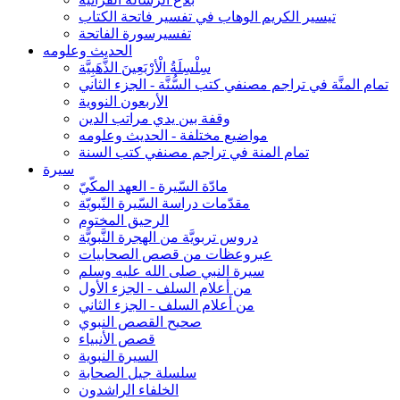
تيسير الكريم الوهاب في تفسير فاتحة الكتاب
تفسيرسورة الفاتحة
الحديث وعلومه
سِلْسِلَةُ الْأرْبَعِينَ الذَّهَبِيَّة
تمام المنَّة في تراجم مصنفي كتب السُّنَّة - الجزء الثاني
الأربعون النووية
وقفة بين يدي مراتب الدين
مواضيع مختلفة - الحديث وعلومه
تمام المنة في تراجم مصنفي كتب السنة
سيرة
مادّة السّيرة - العهد المكّيّ
مقدّمات دراسة السّيرة النّبويّة
الرحيق المختوم
دروس تربويَّة من الهجرة النَّبويَّة
عبروعظات من قصص الصحابيات
سيرة النبي صلى الله عليه وسلم
من أعلام السلف - الجزء الأول
من أعلام السلف - الجزء الثاني
صحيح القصص النبوي
قصص الأنبياء
السيرة النبوية
سلسلة جيل الصحابة
الخلفاء الراشدون