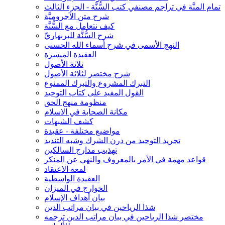
تمام المنَّة في تراجم مصنفي كتب السُّنَّة - الجزء الثالث
شرح متن الآجروميَّة
كيف نتعامل مع السُّنَّة
شرح السُّنَّة للبربهاريِّ
النهج الأسمى في شرح أسماء الله الحسنى
العقيدة الميسرة
ثلاثة الأصول
شرح مختصر لثلاثة الأصول
التبرك المشروع والتبرك الممنوع
القول المفيد على كتاب التوحيد
منظومة منهج الحق
مكانة الصحابة في الاسلام
كشف الشبهات
مواضيع مختلفة - عقيدة
تجريد التوحيد من درن الشرك وشبه التنديد
تهذيب مدارج السالكين
قواعد مهمة في الأمر بالمعروف والنهي عن المنكر
لمعة الاعتقاد
العقيدة الواسطية
الخوارج في الميزان
بيان أهداف الإسلام
شذا الرياحين في بيان مراتب الدين
مختصر شذا الرياحين في بيان مراتب الدين ترجمه