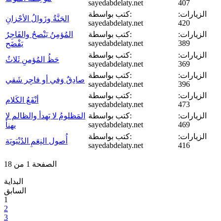
sayedabdelaty.net
407
الزيارات:
كتب بواسطة:
الجَنَّةُ وزَوالُ الأحْزانِ
sayedabdelaty.net
420
الزيارات:
كتب بواسطة:
المُؤمِنُ يٓنْصحُ والفَاجِرُ
sayedabdelaty.net
389
يَفْضَح
الزيارات:
كتب بواسطة:
حَظُ المُؤمنِ ثَلاثٌ
sayedabdelaty.net
369
الزيارات:
كتب بواسطة:
صادِقٌ وَفي أو فاجِر شَقي
sayedabdelaty.net
396
الزيارات:
كتب بواسطة:
أنْفَعُ الكَلام
sayedabdelaty.net
473
الزيارات:
كتب بواسطة:
المَظلومُ لا يَهدأ والظالم لا
sayedabdelaty.net
469
يهنأ
الزيارات:
كتب بواسطة:
أُصول النِعَمِ الدُنْيَويَة
sayedabdelaty.net
416
الصفحة 1 من 18
البداية
السابق
1
2
3