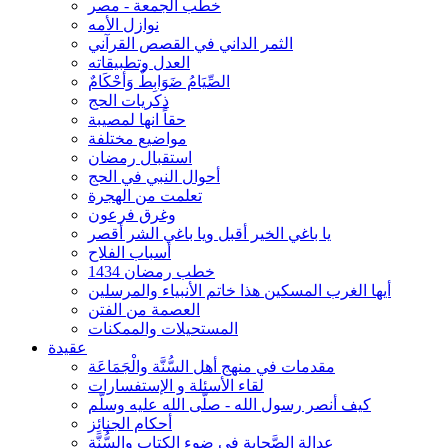
خطب الجمعة - مصر
نوازل الأمه
الثمر الداني في القصص القرآني
العدل وتطبيقاته
الصِّيَامُ ضَوَابِطٌ وَأحْكَامٌ
ذكريات الحج
حقاً انها لمصيبة
مواضيع مختلفة
استقبال رمضان
أحوال النبي في الحج
تعلمت من الهجرة
وغرق فرعون
يا باغي الخير أقبل ويا باغي الشر أقصر
أسباب الفلاح
خطب رمضان 1434
أيها الغرب المسكين هذا خاتم الأنبياء والمرسلين
العصمة من الفتن
المستحيلات والممكنات
عقيدة
مقدمات في منهج أهل السُّنَّة والْجَمَاعَة
لقاء الأسئلة و الإستفسارات
كيف أنصر رسول الله - صلّى الله عليه وسلّم
أحكام الجنائِز
عدالة الصَّحابة في ضوء الكتاب والسُّنَّة