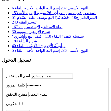
النهج الأسمى 237 إسم الله الواحد الأحد - اللقاء 6
المختصر في تفسير القرآن 261 سورة البقرة الأية 153
الثمرالداني ج10 - قصّة نَبِيِّ اللَّهِ يوسف عليه السّلام 51
تيسيرالفقه 243
لقاء الأسئلة و الإستفسارات 167
شرح الأربعين النووية 30
سلسلة كيف؟ اللقاء 110 - كيف أبيع وأشتري؟
شرح السُّنَّة 184
سِلْسِلَةُ الْأرْبَعِينَ الذَّهَبِيَّة - اللقاء 40
النهج الأسمى 236 إسم الله الواحد الأحد - اللقاء 5
تسجيل الدخول
اسم المستخدم
كلمة المرور
مفتاح التحقق
تذكرني