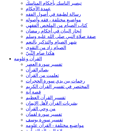
تبصير الناسك بأحكام المناسك
عمدة الأحكام
رسالة لطيفة في أصول الفقه
مواضيع مختلفة - فقه وأصوله
كتاب الصيام من الملخص الفقهي
إيجاز البيان في أحكام رمضان
صفة صلاة النبي صلى الله عليه وسلم
شهر الصيام والتذكير بالنعم
الصيام زاد من التقوى
هكذا صام النَّبِيّ
القرآن وعلومه
تفسير سورة العصر
بصائرالقرآن
تعلمت من القرآن
رحمات بين يدي سورة الحجرات
المختصر في تفسير القرآن الكريم
قصة آية
تفسير القرآن العظيم
بشريات القرآن لأهل الإيمان
من وحي القرآن
تفسير سورة لقمان
تفسير سورة يوسف
مواضيع مختلفة - القرآن علومه
بلاغ الرسالة القرآنية