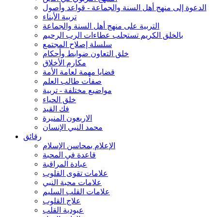
الدعوة إلى منهج أهل السنة والجماعة - قواعد وأصول
تربية الأبناء
التربية على منهج أهل السنة والجماعة
بالخلق الكريم تستجلب عطاءات الرب الرحيم
سلسلة إصلاح المجتمع
خلق التعاون ضوابط وأحكام
مكارم الأخلاق
قضايا مهمة لعامة الأمة
صفات طالب العلم
مواضيع مختلفة - تربية
خلق الحياء
فك القيد
الاربعون المنيرة
محمد النبي الإنسان
رقائق
الإعلام بمحاسن الإسلام
قاعدة في المحبة
عبادة المراقبة
علامات تقوى القلوب
علامات محبة النبي
علامات القلب السليم
علاج القلوب
عبودية القلب