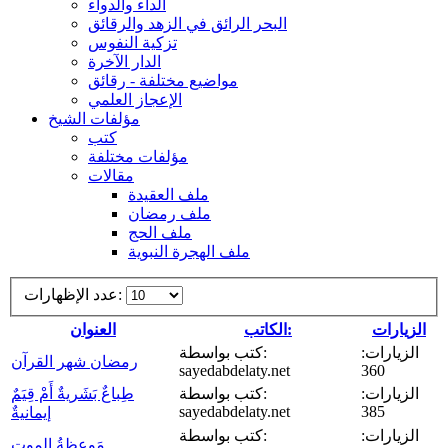
الداء والدواء
البحر الرائق في الزهد والرقائق
تزكية النفوس
الدار الآخرة
مواضيع مختلفة - رقائق
الإعجاز العلمي
مؤلفات الشيخ
كتب
مؤلفات مختلفة
مقالات
ملف العقيدة
ملف رمضان
ملف الحج
ملف الهجرة النبوية
عدد الإظهارات:
الزيارات
الكاتب:
العنوان
الزيارات:
كتب بواسطة:
رمضان شهر القرآن
sayedabdelaty.net
360
الزيارات:
كتب بواسطة:
طِباعٌ بَشَريةٌ أَمْ قِيَمٌ
sayedabdelaty.net
385
إيمانيةٌ
الزيارات:
كتب بواسطة:
مَوعِظةُ الموت