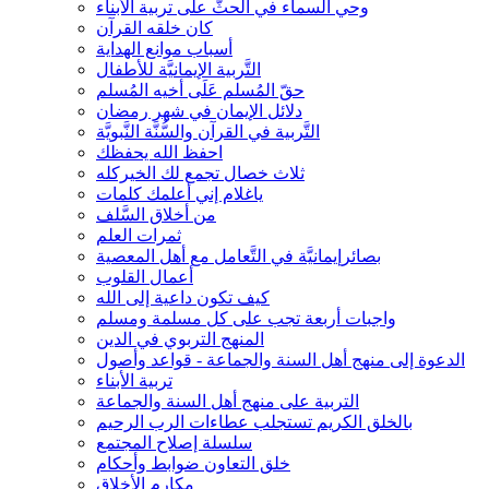
وحي السماء في الحثّ على تربية الأبناء
كان خلقه القرآن
أسباب موانع الهداية
التَّربية الإيمانيَّة للأطفال
حقّ المُسلم عَلَى أخيه المُسلم
دلائل الإيمان في شهر رمضان
التَّربية في القرآن والسُّنَّة النَّبويَّة
احفظ الله يحفظك
ثلاث خصال تجمع لك الخيركله
ياغلام إني أعلمك كلمات
من أخلاق السَّلف
ثمرات العلم
بصائرإيمانيَّة في التَّعامل مع أهل المعصية
أعمال القلوب
كيف تكون داعية إلى الله
واجبات أربعة تجب على كل مسلمة ومسلم
المنهج التربوي في الدين
الدعوة إلى منهج أهل السنة والجماعة - قواعد وأصول
تربية الأبناء
التربية على منهج أهل السنة والجماعة
بالخلق الكريم تستجلب عطاءات الرب الرحيم
سلسلة إصلاح المجتمع
خلق التعاون ضوابط وأحكام
مكارم الأخلاق