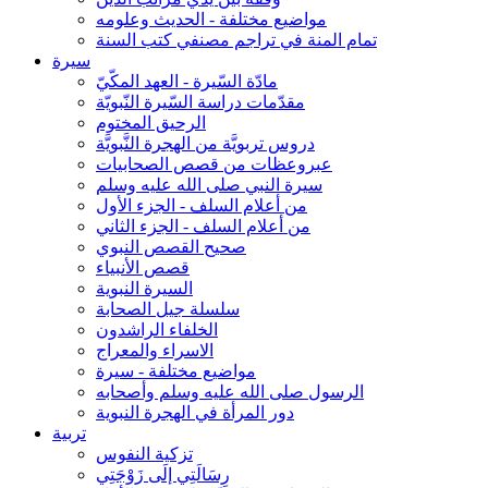
مواضيع مختلفة - الحديث وعلومه
تمام المنة في تراجم مصنفي كتب السنة
سيرة
مادّة السّيرة - العهد المكّيّ
مقدّمات دراسة السّيرة النّبويّة
الرحيق المختوم
دروس تربويَّة من الهجرة النَّبويَّة
عبروعظات من قصص الصحابيات
سيرة النبي صلى الله عليه وسلم
من أعلام السلف - الجزء الأول
من أعلام السلف - الجزء الثاني
صحيح القصص النبوي
قصص الأنبياء
السيرة النبوية
سلسلة جيل الصحابة
الخلفاء الراشدون
الاسراء والمعراج
مواضيع مختلفة - سيرة
الرسول صلى الله عليه وسلم وأصحابه
دور المرأة في الهجرة النبوية
تربية
تزكية النفوس
رِسَالَتِي إلَى زَوْجَتِي