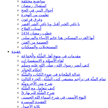
مواضيع مختلفة
استقبال رمضان
أحوال النبي في الحج
تعلمت من الهجرة
وغرق فرعون
يا باغي الخير أقبل ويا باغي الشر أقصر
أسباب الفلاح
خطب رمضان 1434
أيها الغرب المسكين هذا خاتم الأنبياء والمرسلين
العصمة من الفتن
المستحيلات والممكنات
عقيدة
مقدمات في منهج أهل السُّنَّة والْجَمَاعَة
لقاء الأسئلة و الإستفسارات
كيف أنصر رسول الله - صلّى الله عليه وسلّم
أحكام الجنائِز
عدالة الصَّحابة في ضوء الكتاب والسُّنَّة
تمام المنَّة في تراجم مصنفي كتب السُّنَّة - الجزء الثالث
شرح متن الآجروميَّة
كيف نتعامل مع السُّنَّة
شرح السُّنَّة للبربهاريِّ
النهج الأسمى في شرح أسماء الله الحسنى
العقيدة الميسرة
ثلاثة الأصول