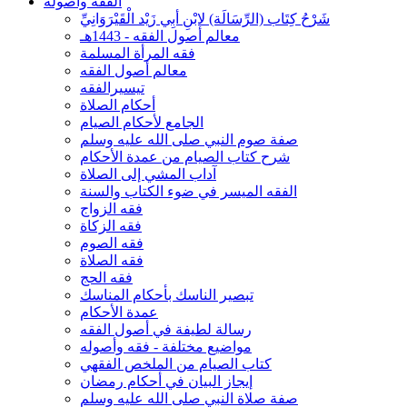
الفقه وأصوله
شَرْحُ كِتَاب (الرِّسَالَة) لابْنِ أبِي زَيْد الْقَيْرَوَانِيِّ
معالم أصول الفقه - 1443هـ
فقه المرأة المسلمة
معالم أصول الفقه
تيسيرالفقه
أحكام الصلاة
الجامع لأحكام الصيام
صفة صوم النبي صلى الله عليه وسلم
شرح كتاب الصيام من عمدة الأحكام
آداب المشي إلى الصلاة
الفقه الميسر في ضوء الكتاب والسنة
فقه الزواج
فقه الزكاة
فقه الصوم
فقه الصلاة
فقه الحج
تبصير الناسك بأحكام المناسك
عمدة الأحكام
رسالة لطيفة في أصول الفقه
مواضيع مختلفة - فقه وأصوله
كتاب الصيام من الملخص الفقهي
إيجاز البيان في أحكام رمضان
صفة صلاة النبي صلى الله عليه وسلم