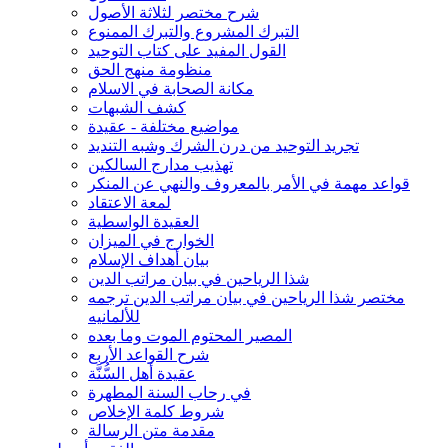
شرح مختصر لثلاثة الأصول
التبرك المشروع والتبرك الممنوع
القول المفيد على كتاب التوحيد
منظومة منهج الحق
مكانة الصحابة في الاسلام
كشف الشبهات
مواضيع مختلفة - عقيدة
تجريد التوحيد من درن الشرك وشبه التنديد
تهذيب مدارج السالكين
قواعد مهمة في الأمر بالمعروف والنهي عن المنكر
لمعة الاعتقاد
العقيدة الواسطية
الخوارج في الميزان
بيان أهداف الإسلام
شذا الرياحين في بيان مراتب الدين
مختصر شذا الرياحين في بيان مراتب الدين ترجمه
للألمانيه
المصير المحتوم الموت وما بعده
شرح القواعد الأربع
عقيدة أهل السُّنَّة
في رحاب السنة المطهرة
شروط كلمة الإخلاص
مقدمة متن الرسالة