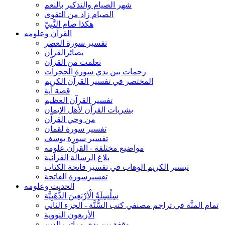
شهر الصيام والتذكير بالنعم
الصيام زاد من التقوى
هكذا صام النَّبِيّ
القرآن وعلومه
تفسير سورة العصر
بصائرالقرآن
تعلمت من القرآن
رحمات بين يدي سورة الحجرات
المختصر في تفسير القرآن الكريم
قصة آية
تفسير القرآن العظيم
بشريات القرآن لأهل الإيمان
من وحي القرآن
تفسير سورة لقمان
تفسير سورة يوسف
مواضيع مختلفة - القرآن علومه
بلاغ الرسالة القرآنية
تيسير الكريم الوهاب في تفسير فاتحة الكتاب
تفسيرسورة الفاتحة
الحديث وعلومه
سِلْسِلَةُ الْأرْبَعِينَ الذَّهَبِيَّة
تمام المنَّة في تراجم مصنفي كتب السُّنَّة - الجزء الثاني
الأربعون النووية
وقفة بين يدي مراتب الدين