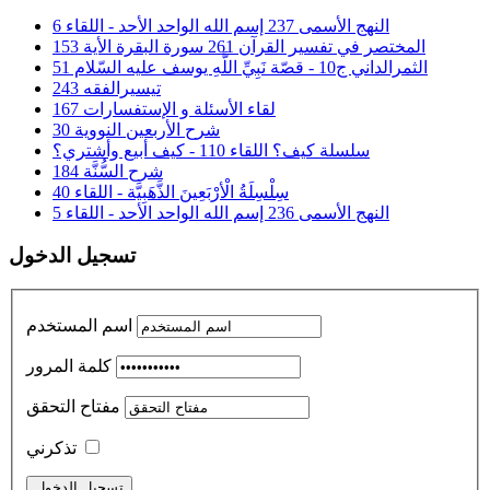
النهج الأسمى 237 إسم الله الواحد الأحد - اللقاء 6
المختصر في تفسير القرآن 261 سورة البقرة الأية 153
الثمرالداني ج10 - قصّة نَبِيِّ اللَّهِ يوسف عليه السّلام 51
تيسيرالفقه 243
لقاء الأسئلة و الإستفسارات 167
شرح الأربعين النووية 30
سلسلة كيف؟ اللقاء 110 - كيف أبيع وأشتري؟
شرح السُّنَّة 184
سِلْسِلَةُ الْأرْبَعِينَ الذَّهَبِيَّة - اللقاء 40
النهج الأسمى 236 إسم الله الواحد الأحد - اللقاء 5
تسجيل الدخول
اسم المستخدم
كلمة المرور
مفتاح التحقق
تذكرني