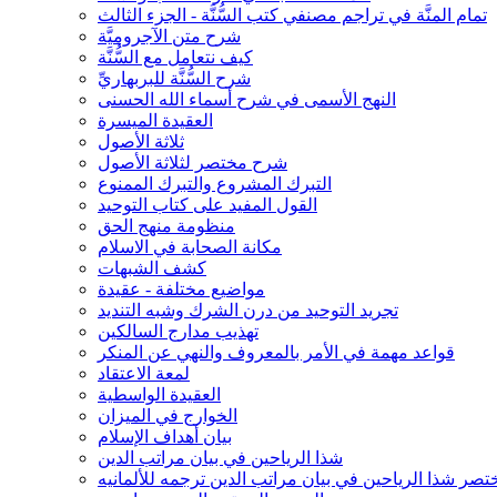
تمام المنَّة في تراجم مصنفي كتب السُّنَّة - الجزء الثالث
شرح متن الآجروميَّة
كيف نتعامل مع السُّنَّة
شرح السُّنَّة للبربهاريِّ
النهج الأسمى في شرح أسماء الله الحسنى
العقيدة الميسرة
ثلاثة الأصول
شرح مختصر لثلاثة الأصول
التبرك المشروع والتبرك الممنوع
القول المفيد على كتاب التوحيد
منظومة منهج الحق
مكانة الصحابة في الاسلام
كشف الشبهات
مواضيع مختلفة - عقيدة
تجريد التوحيد من درن الشرك وشبه التنديد
تهذيب مدارج السالكين
قواعد مهمة في الأمر بالمعروف والنهي عن المنكر
لمعة الاعتقاد
العقيدة الواسطية
الخوارج في الميزان
بيان أهداف الإسلام
شذا الرياحين في بيان مراتب الدين
تصر شذا الرياحين في بيان مراتب الدين ترجمه للألمانيه