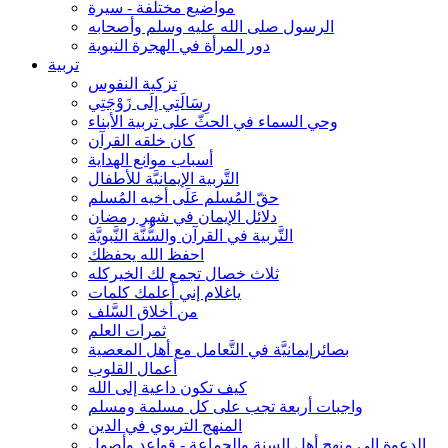
مواضيع مختلفة - سيرة
الرسول صلى الله عليه وسلم وأصحابه
دور المرأة في الهجرة النبوية
تربية
تزكية النفوس
رِسَالَتِي إلَى زَوْجَتِي
وحي السماء في الحثّ على تربية الأبناء
كان خلقه القرآن
أسباب موانع الهداية
التَّربية الإيمانيَّة للأطفال
حقّ المُسلم عَلَى أخيه المُسلم
دلائل الإيمان في شهر رمضان
التَّربية في القرآن والسُّنَّة النَّبويَّة
احفظ الله يحفظك
ثلاث خصال تجمع لك الخيركله
ياغلام إني أعلمك كلمات
من أخلاق السَّلف
ثمرات العلم
بصائرإيمانيَّة في التَّعامل مع أهل المعصية
أعمال القلوب
كيف تكون داعية إلى الله
واجبات أربعة تجب على كل مسلمة ومسلم
المنهج التربوي في الدين
الدعوة إلى منهج أهل السنة والجماعة - قواعد وأصول