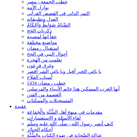
خطب الجمعة - مصر
نوازل الأمه
الثمر الداني في القصص القرآني
العدل وتطبيقاته
الصِّيَامُ ضَوَابِطٌ وَأحْكَامٌ
ذكريات الحج
حقاً انها لمصيبة
مواضيع مختلفة
استقبال رمضان
أحوال النبي في الحج
تعلمت من الهجرة
وغرق فرعون
يا باغي الخير أقبل ويا باغي الشر أقصر
أسباب الفلاح
خطب رمضان 1434
أيها الغرب المسكين هذا خاتم الأنبياء والمرسلين
العصمة من الفتن
المستحيلات والممكنات
عقيدة
مقدمات في منهج أهل السُّنَّة والْجَمَاعَة
لقاء الأسئلة و الإستفسارات
كيف أنصر رسول الله - صلّى الله عليه وسلّم
أحكام الجنائِز
عدالة الصَّحابة في ضوء الكتاب والسُّنَّة