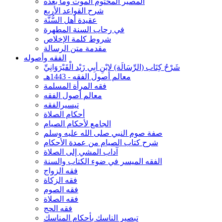
المصير المحتوم الموت وما بعده
شرح القواعد الأربع
عقيدة أهل السُّنَّة
في رحاب السنة المطهرة
شروط كلمة الإخلاص
مقدمة متن الرسالة
الفقه وأصوله
شَرْحُ كِتَاب (الرِّسَالَة) لابْنِ أبِي زَيْد الْقَيْرَوَانِيِّ
معالم أصول الفقه - 1443هـ
فقه المرأة المسلمة
معالم أصول الفقه
تيسيرالفقه
أحكام الصلاة
الجامع لأحكام الصيام
صفة صوم النبي صلى الله عليه وسلم
شرح كتاب الصيام من عمدة الأحكام
آداب المشي إلى الصلاة
الفقه الميسر في ضوء الكتاب والسنة
فقه الزواج
فقه الزكاة
فقه الصوم
فقه الصلاة
فقه الحج
تبصير الناسك بأحكام المناسك