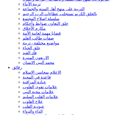
تربية الأبناء
التربية على منهج أهل السنة والجماعة
بالخلق الكريم تستجلب عطاءات الرب الرحيم
سلسلة إصلاح المجتمع
خلق التعاون ضوابط وأحكام
مكارم الأخلاق
قضايا مهمة لعامة الأمة
صفات طالب العلم
مواضيع مختلفة - تربية
خلق الحياء
فك القيد
الاربعون المنيرة
محمد النبي الإنسان
رقائق
الإعلام بمحاسن الإسلام
قاعدة في المحبة
عبادة المراقبة
علامات تقوى القلوب
علامات محبة النبي
علامات القلب السليم
علاج القلوب
عبودية القلب
الداء والدواء