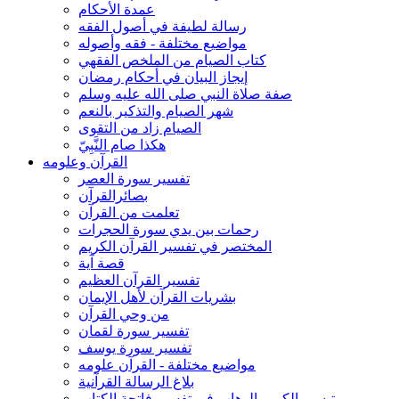
عمدة الأحكام
رسالة لطيفة في أصول الفقه
مواضيع مختلفة - فقه وأصوله
كتاب الصيام من الملخص الفقهي
إيجاز البيان في أحكام رمضان
صفة صلاة النبي صلى الله عليه وسلم
شهر الصيام والتذكير بالنعم
الصيام زاد من التقوى
هكذا صام النَّبِيّ
القرآن وعلومه
تفسير سورة العصر
بصائرالقرآن
تعلمت من القرآن
رحمات بين يدي سورة الحجرات
المختصر في تفسير القرآن الكريم
قصة آية
تفسير القرآن العظيم
بشريات القرآن لأهل الإيمان
من وحي القرآن
تفسير سورة لقمان
تفسير سورة يوسف
مواضيع مختلفة - القرآن علومه
بلاغ الرسالة القرآنية
تيسير الكريم الوهاب في تفسير فاتحة الكتاب