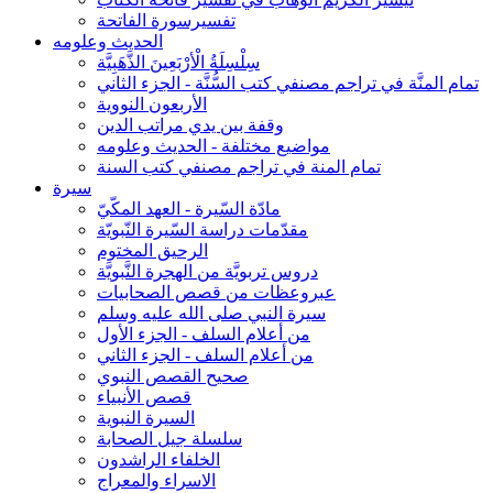
تفسيرسورة الفاتحة
الحديث وعلومه
سِلْسِلَةُ الْأرْبَعِينَ الذَّهَبِيَّة
تمام المنَّة في تراجم مصنفي كتب السُّنَّة - الجزء الثاني
الأربعون النووية
وقفة بين يدي مراتب الدين
مواضيع مختلفة - الحديث وعلومه
تمام المنة في تراجم مصنفي كتب السنة
سيرة
مادّة السّيرة - العهد المكّيّ
مقدّمات دراسة السّيرة النّبويّة
الرحيق المختوم
دروس تربويَّة من الهجرة النَّبويَّة
عبروعظات من قصص الصحابيات
سيرة النبي صلى الله عليه وسلم
من أعلام السلف - الجزء الأول
من أعلام السلف - الجزء الثاني
صحيح القصص النبوي
قصص الأنبياء
السيرة النبوية
سلسلة جيل الصحابة
الخلفاء الراشدون
الاسراء والمعراج