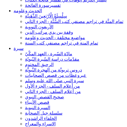
تفسيرسورة الفاتحة
الحديث وعلومه
سِلْسِلَةُ الْأرْبَعِينَ الذَّهَبِيَّة
تمام المنَّة في تراجم مصنفي كتب السُّنَّة - الجزء الثاني
الأربعون النووية
وقفة بين يدي مراتب الدين
مواضيع مختلفة - الحديث وعلومه
تمام المنة في تراجم مصنفي كتب السنة
سيرة
مادّة السّيرة - العهد المكّيّ
مقدّمات دراسة السّيرة النّبويّة
الرحيق المختوم
دروس تربويَّة من الهجرة النَّبويَّة
عبروعظات من قصص الصحابيات
سيرة النبي صلى الله عليه وسلم
من أعلام السلف - الجزء الأول
من أعلام السلف - الجزء الثاني
صحيح القصص النبوي
قصص الأنبياء
السيرة النبوية
سلسلة جيل الصحابة
الخلفاء الراشدون
الاسراء والمعراج