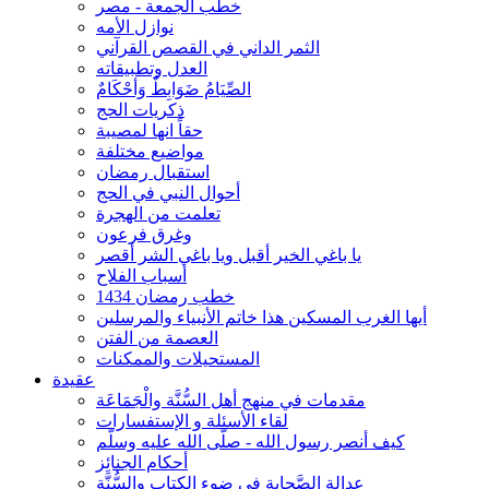
خطب الجمعة - مصر
نوازل الأمه
الثمر الداني في القصص القرآني
العدل وتطبيقاته
الصِّيَامُ ضَوَابِطٌ وَأحْكَامٌ
ذكريات الحج
حقاً انها لمصيبة
مواضيع مختلفة
استقبال رمضان
أحوال النبي في الحج
تعلمت من الهجرة
وغرق فرعون
يا باغي الخير أقبل ويا باغي الشر أقصر
أسباب الفلاح
خطب رمضان 1434
أيها الغرب المسكين هذا خاتم الأنبياء والمرسلين
العصمة من الفتن
المستحيلات والممكنات
عقيدة
مقدمات في منهج أهل السُّنَّة والْجَمَاعَة
لقاء الأسئلة و الإستفسارات
كيف أنصر رسول الله - صلّى الله عليه وسلّم
أحكام الجنائِز
عدالة الصَّحابة في ضوء الكتاب والسُّنَّة