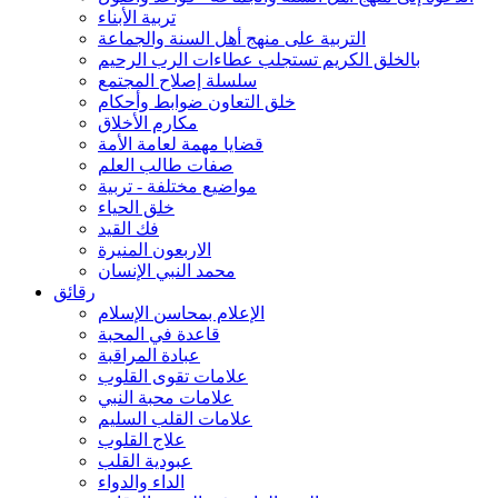
تربية الأبناء
التربية على منهج أهل السنة والجماعة
بالخلق الكريم تستجلب عطاءات الرب الرحيم
سلسلة إصلاح المجتمع
خلق التعاون ضوابط وأحكام
مكارم الأخلاق
قضايا مهمة لعامة الأمة
صفات طالب العلم
مواضيع مختلفة - تربية
خلق الحياء
فك القيد
الاربعون المنيرة
محمد النبي الإنسان
رقائق
الإعلام بمحاسن الإسلام
قاعدة في المحبة
عبادة المراقبة
علامات تقوى القلوب
علامات محبة النبي
علامات القلب السليم
علاج القلوب
عبودية القلب
الداء والدواء