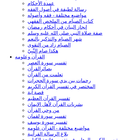
عمدة الأحكام
رسالة لطيفة في أصول الفقه
مواضيع مختلفة - فقه وأصوله
كتاب الصيام من الملخص الفقهي
إيجاز البيان في أحكام رمضان
صفة صلاة النبي صلى الله عليه وسلم
شهر الصيام والتذكير بالنعم
الصيام زاد من التقوى
هكذا صام النَّبِيّ
القرآن وعلومه
تفسير سورة العصر
بصائرالقرآن
تعلمت من القرآن
رحمات بين يدي سورة الحجرات
المختصر في تفسير القرآن الكريم
قصة آية
تفسير القرآن العظيم
بشريات القرآن لأهل الإيمان
من وحي القرآن
تفسير سورة لقمان
تفسير سورة يوسف
مواضيع مختلفة - القرآن علومه
بلاغ الرسالة القرآنية
تيسير الكريم الوهاب في تفسير فاتحة الكتاب