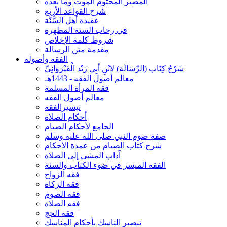
المصير المحتوم الموت وما بعده
شرح القواعد الأربع
عقيدة أهل السُّنَّة
في رحاب السنة المطهرة
شروط كلمة الإخلاص
مقدمة متن الرسالة
الفقه وأصوله
شَرْحُ كِتَاب (الرِّسَالَة) لابْنِ أبِي زَيْد الْقَيْرَوَانِيِّ
معالم أصول الفقه - 1443هـ
فقه المرأة المسلمة
معالم أصول الفقه
تيسيرالفقه
أحكام الصلاة
الجامع لأحكام الصيام
صفة صوم النبي صلى الله عليه وسلم
شرح كتاب الصيام من عمدة الأحكام
آداب المشي إلى الصلاة
الفقه الميسر في ضوء الكتاب والسنة
فقه الزواج
فقه الزكاة
فقه الصوم
فقه الصلاة
فقه الحج
تبصير الناسك بأحكام المناسك