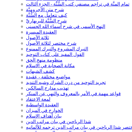
تمام المنَّة في تراجم مصنفي كتب السُّنَّة - الجزء الثالث
شرح متن الآجروميَّة
كيف نتعامل مع السُّنَّة
شرح السُّنَّة للبربهاريِّ
النهج الأسمى في شرح أسماء الله الحسنى
العقيدة الميسرة
ثلاثة الأصول
شرح مختصر لثلاثة الأصول
التبرك المشروع والتبرك الممنوع
القول المفيد على كتاب التوحيد
منظومة منهج الحق
مكانة الصحابة في الاسلام
كشف الشبهات
مواضيع مختلفة - عقيدة
تجريد التوحيد من درن الشرك وشبه التنديد
تهذيب مدارج السالكين
قواعد مهمة في الأمر بالمعروف والنهي عن المنكر
لمعة الاعتقاد
العقيدة الواسطية
الخوارج في الميزان
بيان أهداف الإسلام
شذا الرياحين في بيان مراتب الدين
تصر شذا الرياحين في بيان مراتب الدين ترجمه للألمانيه