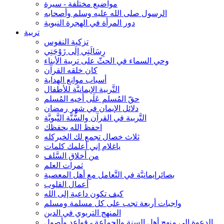
مواضيع مختلفة - سيرة
الرسول صلى الله عليه وسلم وأصحابه
دور المرأة في الهجرة النبوية
تربية
تزكية النفوس
رِسَالَتِي إلَى زَوْجَتِي
وحي السماء في الحثّ على تربية الأبناء
كان خلقه القرآن
أسباب موانع الهداية
التَّربية الإيمانيَّة للأطفال
حقّ المُسلم عَلَى أخيه المُسلم
دلائل الإيمان في شهر رمضان
التَّربية في القرآن والسُّنَّة النَّبويَّة
احفظ الله يحفظك
ثلاث خصال تجمع لك الخيركله
ياغلام إني أعلمك كلمات
من أخلاق السَّلف
ثمرات العلم
بصائرإيمانيَّة في التَّعامل مع أهل المعصية
أعمال القلوب
كيف تكون داعية إلى الله
واجبات أربعة تجب على كل مسلمة ومسلم
المنهج التربوي في الدين
الدعوة إلى منهج أهل السنة والجماعة - قواعد وأصول