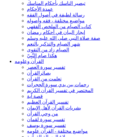
تبصير الناسك بأحكام المناسك
عمدة الأحكام
رسالة لطيفة في أصول الفقه
مواضيع مختلفة - فقه وأصوله
كتاب الصيام من الملخص الفقهي
إيجاز البيان في أحكام رمضان
صفة صلاة النبي صلى الله عليه وسلم
شهر الصيام والتذكير بالنعم
الصيام زاد من التقوى
هكذا صام النَّبِيّ
القرآن وعلومه
تفسير سورة العصر
بصائرالقرآن
تعلمت من القرآن
رحمات بين يدي سورة الحجرات
المختصر في تفسير القرآن الكريم
قصة آية
تفسير القرآن العظيم
بشريات القرآن لأهل الإيمان
من وحي القرآن
تفسير سورة لقمان
تفسير سورة يوسف
مواضيع مختلفة - القرآن علومه
بلاغ الرسالة القرآنية