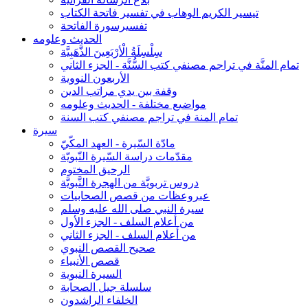
تيسير الكريم الوهاب في تفسير فاتحة الكتاب
تفسيرسورة الفاتحة
الحديث وعلومه
سِلْسِلَةُ الْأرْبَعِينَ الذَّهَبِيَّة
تمام المنَّة في تراجم مصنفي كتب السُّنَّة - الجزء الثاني
الأربعون النووية
وقفة بين يدي مراتب الدين
مواضيع مختلفة - الحديث وعلومه
تمام المنة في تراجم مصنفي كتب السنة
سيرة
مادّة السّيرة - العهد المكّيّ
مقدّمات دراسة السّيرة النّبويّة
الرحيق المختوم
دروس تربويَّة من الهجرة النَّبويَّة
عبروعظات من قصص الصحابيات
سيرة النبي صلى الله عليه وسلم
من أعلام السلف - الجزء الأول
من أعلام السلف - الجزء الثاني
صحيح القصص النبوي
قصص الأنبياء
السيرة النبوية
سلسلة جيل الصحابة
الخلفاء الراشدون