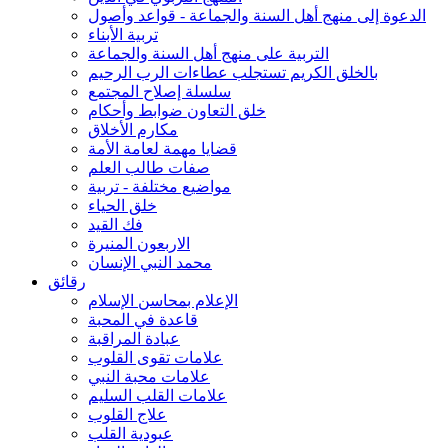
الدعوة إلى منهج أهل السنة والجماعة - قواعد وأصول
تربية الأبناء
التربية على منهج أهل السنة والجماعة
بالخلق الكريم تستجلب عطاءات الرب الرحيم
سلسلة إصلاح المجتمع
خلق التعاون ضوابط وأحكام
مكارم الأخلاق
قضايا مهمة لعامة الأمة
صفات طالب العلم
مواضيع مختلفة - تربية
خلق الحياء
فك القيد
الاربعون المنيرة
محمد النبي الإنسان
رقائق
الإعلام بمحاسن الإسلام
قاعدة في المحبة
عبادة المراقبة
علامات تقوى القلوب
علامات محبة النبي
علامات القلب السليم
علاج القلوب
عبودية القلب