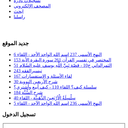
تسجيلات نادرة
المصحف الإلكتروني
ابحث
راسلنا
جديد الموقع
النهج الأسمى 237 إسم الله الواحد الأحد - اللقاء 6
المختصر في تفسير القرآن 261 سورة البقرة الأية 153
الثمرالداني ج10 - قصّة نَبِيِّ اللَّهِ يوسف عليه السّلام 51
تيسيرالفقه 243
لقاء الأسئلة و الإستفسارات 167
شرح الأربعين النووية 30
سلسلة كيف؟ اللقاء 110 - كيف أبيع وأشتري؟
شرح السُّنَّة 184
سِلْسِلَةُ الْأرْبَعِينَ الذَّهَبِيَّة - اللقاء 40
النهج الأسمى 236 إسم الله الواحد الأحد - اللقاء 5
تسجيل الدخول