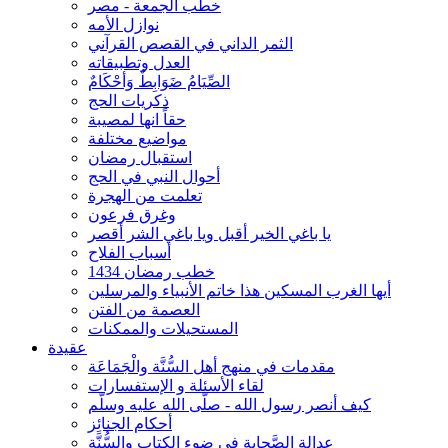
خطب الجمعة - مصر
نوازل الأمه
الثمر الداني في القصص القرآني
العدل وتطبيقاته
الصِّيَامُ ضَوَابِطٌ وَأحْكَامٌ
ذكريات الحج
حقاً انها لمصيبة
مواضيع مختلفة
استقبال رمضان
أحوال النبي في الحج
تعلمت من الهجرة
وغرق فرعون
يا باغي الخير أقبل ويا باغي الشر أقصر
أسباب الفلاح
خطب رمضان 1434
أيها الغرب المسكين هذا خاتم الأنبياء والمرسلين
العصمة من الفتن
المستحيلات والممكنات
عقيدة
مقدمات في منهج أهل السُّنَّة والْجَمَاعَة
لقاء الأسئلة و الإستفسارات
كيف أنصر رسول الله - صلّى الله عليه وسلّم
أحكام الجنائِز
عدالة الصَّحابة في ضوء الكتاب والسُّنَّة