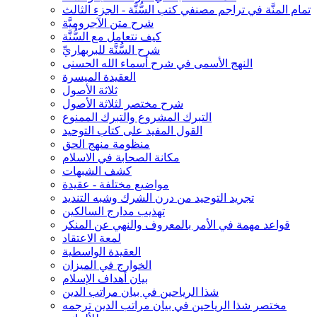
تمام المنَّة في تراجم مصنفي كتب السُّنَّة - الجزء الثالث
شرح متن الآجروميَّة
كيف نتعامل مع السُّنَّة
شرح السُّنَّة للبربهاريِّ
النهج الأسمى في شرح أسماء الله الحسنى
العقيدة الميسرة
ثلاثة الأصول
شرح مختصر لثلاثة الأصول
التبرك المشروع والتبرك الممنوع
القول المفيد على كتاب التوحيد
منظومة منهج الحق
مكانة الصحابة في الاسلام
كشف الشبهات
مواضيع مختلفة - عقيدة
تجريد التوحيد من درن الشرك وشبه التنديد
تهذيب مدارج السالكين
قواعد مهمة في الأمر بالمعروف والنهي عن المنكر
لمعة الاعتقاد
العقيدة الواسطية
الخوارج في الميزان
بيان أهداف الإسلام
شذا الرياحين في بيان مراتب الدين
مختصر شذا الرياحين في بيان مراتب الدين ترجمه