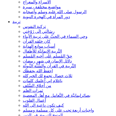
الاسراء والمعراج
مواضيع مختلفة - سيرة
الرسول صلى الله عليه وسلم وأصحابه
دور المرأة في الهجرة النبوية
تربية
تزكية النفوس
رِسَالَتِي إلَى زَوْجَتِي
وحي السماء في الحثّ على تربية الأبناء
كان خلقه القرآن
أسباب موانع الهداية
التَّربية الإيمانيَّة للأطفال
حقّ المُسلم عَلَى أخيه المُسلم
دلائل الإيمان في شهر رمضان
التَّربية في القرآن والسُّنَّة النَّبويَّة
احفظ الله يحفظك
ثلاث خصال تجمع لك الخيركله
ياغلام إني أعلمك كلمات
من أخلاق السَّلف
ثمرات العلم
بصائرإيمانيَّة في التَّعامل مع أهل المعصية
أعمال القلوب
كيف تكون داعية إلى الله
واجبات أربعة تجب على كل مسلمة ومسلم
المنهج التربوي في الدين