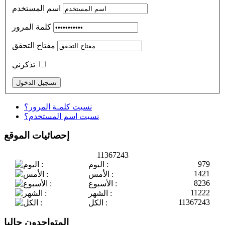
اسم المستخدم
كلمة المرور
مفتاح التحقق
تذكرني
نسيت كلمـة المرور؟
نسيت اسم المستخدم؟
إحصائيات الموقع
11367243
979
اليوم :
1421
الأمس :
8236
الأسبوع :
11222
الشهر :
11367243
الكل :
المتواجدون حاليا