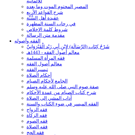
للألمانيه
المصير المحتوم الموت وما بعده
شرح القواعد الأربع
عقيدة أهل السُّنَّة
في رحاب السنة المطهرة
شروط كلمة الإخلاص
مقدمة متن الرسالة
الفقه وأصوله
شَرْحُ كِتَاب (الرِّسَالَة) لابْنِ أبِي زَيْد الْقَيْرَوَانِيِّ
معالم أصول الفقه - 1443هـ
فقه المرأة المسلمة
معالم أصول الفقه
تيسيرالفقه
أحكام الصلاة
الجامع لأحكام الصيام
صفة صوم النبي صلى الله عليه وسلم
شرح كتاب الصيام من عمدة الأحكام
آداب المشي إلى الصلاة
الفقه الميسر في ضوء الكتاب والسنة
فقه الزواج
فقه الزكاة
فقه الصوم
فقه الصلاة
فقه الحج