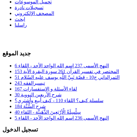
تحميل الموسوعات
تسجيلات نادرة
المصحف الإلكتروني
ابحث
راسلنا
جديد الموقع
النهج الأسمى 237 إسم الله الواحد الأحد - اللقاء 6
المختصر في تفسير القرآن 261 سورة البقرة الأية 153
الثمرالداني ج10 - قصّة نَبِيِّ اللَّهِ يوسف عليه السّلام 51
تيسيرالفقه 243
لقاء الأسئلة و الإستفسارات 167
شرح الأربعين النووية 30
سلسلة كيف؟ اللقاء 110 - كيف أبيع وأشتري؟
شرح السُّنَّة 184
سِلْسِلَةُ الْأرْبَعِينَ الذَّهَبِيَّة - اللقاء 40
النهج الأسمى 236 إسم الله الواحد الأحد - اللقاء 5
تسجيل الدخول