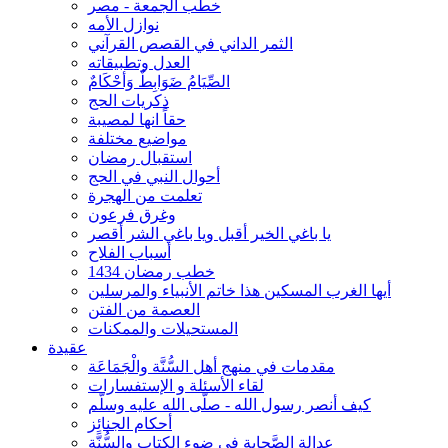
خطب الجمعة - مصر
نوازل الأمه
الثمر الداني في القصص القرآني
العدل وتطبيقاته
الصِّيَامُ ضَوَابِطٌ وَأحْكَامٌ
ذكريات الحج
حقاً انها لمصيبة
مواضيع مختلفة
استقبال رمضان
أحوال النبي في الحج
تعلمت من الهجرة
وغرق فرعون
يا باغي الخير أقبل ويا باغي الشر أقصر
أسباب الفلاح
خطب رمضان 1434
أيها الغرب المسكين هذا خاتم الأنبياء والمرسلين
العصمة من الفتن
المستحيلات والممكنات
عقيدة
مقدمات في منهج أهل السُّنَّة والْجَمَاعَة
لقاء الأسئلة و الإستفسارات
كيف أنصر رسول الله - صلّى الله عليه وسلّم
أحكام الجنائِز
عدالة الصَّحابة في ضوء الكتاب والسُّنَّة