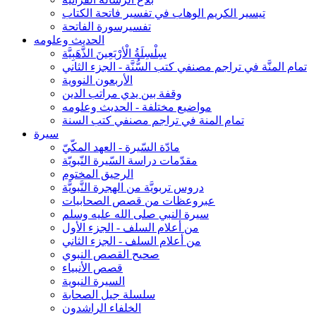
تيسير الكريم الوهاب في تفسير فاتحة الكتاب
تفسيرسورة الفاتحة
الحديث وعلومه
سِلْسِلَةُ الْأرْبَعِينَ الذَّهَبِيَّة
تمام المنَّة في تراجم مصنفي كتب السُّنَّة - الجزء الثاني
الأربعون النووية
وقفة بين يدي مراتب الدين
مواضيع مختلفة - الحديث وعلومه
تمام المنة في تراجم مصنفي كتب السنة
سيرة
مادّة السّيرة - العهد المكّيّ
مقدّمات دراسة السّيرة النّبويّة
الرحيق المختوم
دروس تربويَّة من الهجرة النَّبويَّة
عبروعظات من قصص الصحابيات
سيرة النبي صلى الله عليه وسلم
من أعلام السلف - الجزء الأول
من أعلام السلف - الجزء الثاني
صحيح القصص النبوي
قصص الأنبياء
السيرة النبوية
سلسلة جيل الصحابة
الخلفاء الراشدون