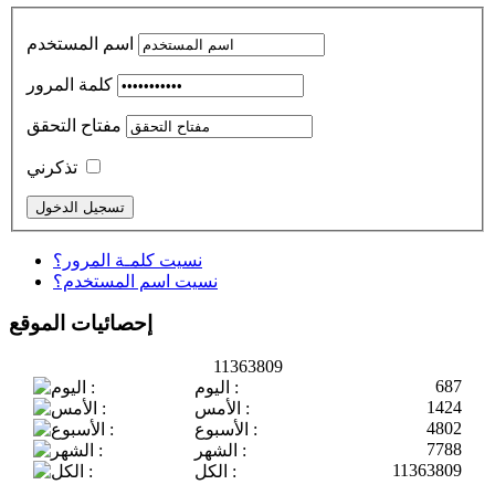
اسم المستخدم
كلمة المرور
مفتاح التحقق
تذكرني
نسيت كلمـة المرور؟
نسيت اسم المستخدم؟
إحصائيات الموقع
11363809
687
اليوم :
1424
الأمس :
4802
الأسبوع :
7788
الشهر :
11363809
الكل :