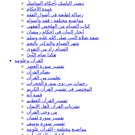
تبصير الناسك بأحكام المناسك
عمدة الأحكام
رسالة لطيفة في أصول الفقه
مواضيع مختلفة - فقه وأصوله
كتاب الصيام من الملخص الفقهي
إيجاز البيان في أحكام رمضان
صفة صلاة النبي صلى الله عليه وسلم
شهر الصيام والتذكير بالنعم
الصيام زاد من التقوى
هكذا صام النَّبِيّ
القرآن وعلومه
تفسير سورة العصر
بصائرالقرآن
تعلمت من القرآن
رحمات بين يدي سورة الحجرات
المختصر في تفسير القرآن الكريم
قصة آية
تفسير القرآن العظيم
بشريات القرآن لأهل الإيمان
من وحي القرآن
تفسير سورة لقمان
تفسير سورة يوسف
مواضيع مختلفة - القرآن علومه
بلاغ الرسالة القرآنية