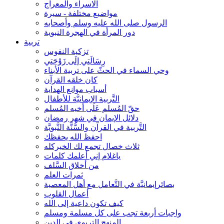
الاسراء والمعراج
مواضيع مختلفة - سيرة
الرسول صلى الله عليه وسلم وأصحابه
دور المرأة في الهجرة النبوية
تربية
تزكية النفوس
رِسَالَتِي إلَى زَوْجَتِي
وحي السماء في الحثّ على تربية الأبناء
كان خلقه القرآن
أسباب موانع الهداية
التَّربية الإيمانيَّة للأطفال
حقّ المُسلم عَلَى أخيه المُسلم
دلائل الإيمان في شهر رمضان
التَّربية في القرآن والسُّنَّة النَّبويَّة
احفظ الله يحفظك
ثلاث خصال تجمع لك الخيركله
ياغلام إني أعلمك كلمات
من أخلاق السَّلف
ثمرات العلم
بصائرإيمانيَّة في التَّعامل مع أهل المعصية
أعمال القلوب
كيف تكون داعية إلى الله
واجبات أربعة تجب على كل مسلمة ومسلم
المنهج التربوي في الدين