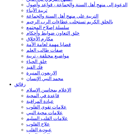
الدعوة إلى منهج أهل السنة والجماعة - قواعد وأصول
تربية الأبناء
التربية على منهج أهل السنة والجماعة
بالخلق الكريم تستجلب عطاءات الرب الرحيم
سلسلة إصلاح المجتمع
خلق التعاون ضوابط وأحكام
مكارم الأخلاق
قضايا مهمة لعامة الأمة
صفات طالب العلم
مواضيع مختلفة - تربية
خلق الحياء
فك القيد
الاربعون المنيرة
محمد النبي الإنسان
رقائق
الإعلام بمحاسن الإسلام
قاعدة في المحبة
عبادة المراقبة
علامات تقوى القلوب
علامات محبة النبي
علامات القلب السليم
علاج القلوب
عبودية القلب