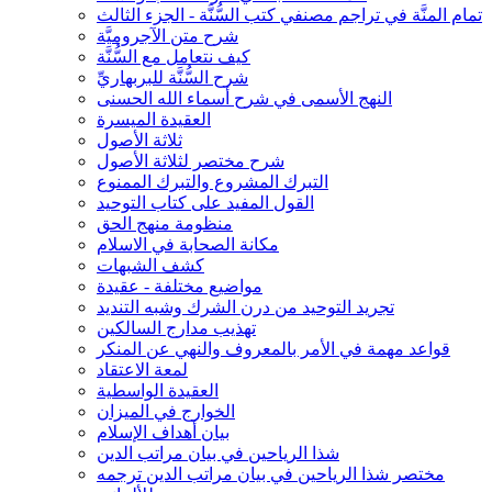
تمام المنَّة في تراجم مصنفي كتب السُّنَّة - الجزء الثالث
شرح متن الآجروميَّة
كيف نتعامل مع السُّنَّة
شرح السُّنَّة للبربهاريِّ
النهج الأسمى في شرح أسماء الله الحسنى
العقيدة الميسرة
ثلاثة الأصول
شرح مختصر لثلاثة الأصول
التبرك المشروع والتبرك الممنوع
القول المفيد على كتاب التوحيد
منظومة منهج الحق
مكانة الصحابة في الاسلام
كشف الشبهات
مواضيع مختلفة - عقيدة
تجريد التوحيد من درن الشرك وشبه التنديد
تهذيب مدارج السالكين
قواعد مهمة في الأمر بالمعروف والنهي عن المنكر
لمعة الاعتقاد
العقيدة الواسطية
الخوارج في الميزان
بيان أهداف الإسلام
شذا الرياحين في بيان مراتب الدين
مختصر شذا الرياحين في بيان مراتب الدين ترجمه