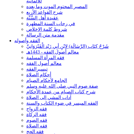
للألمانيه
المصير المحتوم الموت وما بعده
شرح القواعد الأربع
عقيدة أهل السُّنَّة
في رحاب السنة المطهرة
شروط كلمة الإخلاص
مقدمة متن الرسالة
الفقه وأصوله
شَرْحُ كِتَاب (الرِّسَالَة) لابْنِ أبِي زَيْد الْقَيْرَوَانِيِّ
معالم أصول الفقه - 1443هـ
فقه المرأة المسلمة
معالم أصول الفقه
تيسيرالفقه
أحكام الصلاة
الجامع لأحكام الصيام
صفة صوم النبي صلى الله عليه وسلم
شرح كتاب الصيام من عمدة الأحكام
آداب المشي إلى الصلاة
الفقه الميسر في ضوء الكتاب والسنة
فقه الزواج
فقه الزكاة
فقه الصوم
فقه الصلاة
فقه الحج