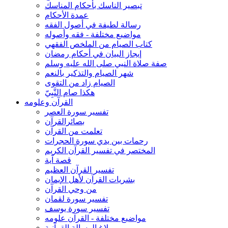
تبصير الناسك بأحكام المناسك
عمدة الأحكام
رسالة لطيفة في أصول الفقه
مواضيع مختلفة - فقه وأصوله
كتاب الصيام من الملخص الفقهي
إيجاز البيان في أحكام رمضان
صفة صلاة النبي صلى الله عليه وسلم
شهر الصيام والتذكير بالنعم
الصيام زاد من التقوى
هكذا صام النَّبِيّ
القرآن وعلومه
تفسير سورة العصر
بصائرالقرآن
تعلمت من القرآن
رحمات بين يدي سورة الحجرات
المختصر في تفسير القرآن الكريم
قصة آية
تفسير القرآن العظيم
بشريات القرآن لأهل الإيمان
من وحي القرآن
تفسير سورة لقمان
تفسير سورة يوسف
مواضيع مختلفة - القرآن علومه
بلاغ الرسالة القرآنية