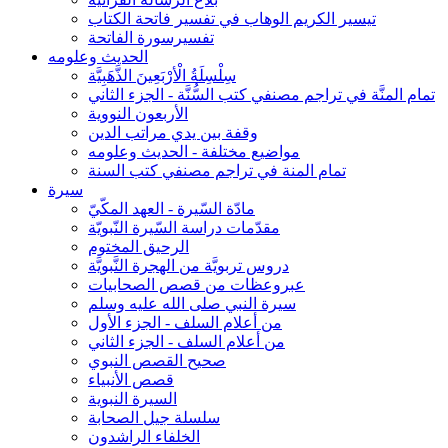
تيسير الكريم الوهاب في تفسير فاتحة الكتاب
تفسيرسورة الفاتحة
الحديث وعلومه
سِلْسِلَةُ الْأرْبَعِينَ الذَّهَبِيَّة
تمام المنَّة في تراجم مصنفي كتب السُّنَّة - الجزء الثاني
الأربعون النووية
وقفة بين يدي مراتب الدين
مواضيع مختلفة - الحديث وعلومه
تمام المنة في تراجم مصنفي كتب السنة
سيرة
مادّة السّيرة - العهد المكّيّ
مقدّمات دراسة السّيرة النّبويّة
الرحيق المختوم
دروس تربويَّة من الهجرة النَّبويَّة
عبروعظات من قصص الصحابيات
سيرة النبي صلى الله عليه وسلم
من أعلام السلف - الجزء الأول
من أعلام السلف - الجزء الثاني
صحيح القصص النبوي
قصص الأنبياء
السيرة النبوية
سلسلة جيل الصحابة
الخلفاء الراشدون