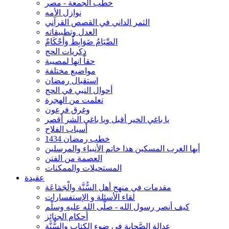
خطب الجمعة - مصر
نوازل الأمه
الثمر الداني في القصص القرآني
العدل وتطبيقاته
الصِّيَامُ ضَوَابِطٌ وَأحْكَامٌ
ذكريات الحج
حقاً انها لمصيبة
مواضيع مختلفة
استقبال رمضان
أحوال النبي في الحج
تعلمت من الهجرة
وغرق فرعون
يا باغي الخير أقبل ويا باغي الشر أقصر
أسباب الفلاح
خطب رمضان 1434
أيها الغرب المسكين هذا خاتم الأنبياء والمرسلين
العصمة من الفتن
المستحيلات والممكنات
عقيدة
مقدمات في منهج أهل السُّنَّة والْجَمَاعَة
لقاء الأسئلة و الإستفسارات
كيف أنصر رسول الله - صلّى الله عليه وسلّم
أحكام الجنائِز
عدالة الصَّحابة في ضوء الكتاب والسُّنَّة