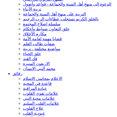
الدعوة إلى منهج أهل السنة والجماعة - قواعد وأصول
تربية الأبناء
التربية على منهج أهل السنة والجماعة
بالخلق الكريم تستجلب عطاءات الرب الرحيم
سلسلة إصلاح المجتمع
خلق التعاون ضوابط وأحكام
مكارم الأخلاق
قضايا مهمة لعامة الأمة
صفات طالب العلم
مواضيع مختلفة - تربية
خلق الحياء
فك القيد
الاربعون المنيرة
محمد النبي الإنسان
رقائق
الإعلام بمحاسن الإسلام
قاعدة في المحبة
عبادة المراقبة
علامات تقوى القلوب
علامات محبة النبي
علامات القلب السليم
علاج القلوب
عبودية القلب