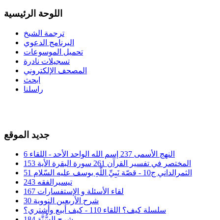
اللوحة الرئيسية
ترجمة الشيخ
البرنامج الدعوي
تحميل الموسوعات
تسجيلات نادرة
المصحف الإلكتروني
ابحث
راسلنا
جديد الموقع
النهج الأسمى 237 إسم الله الواحد الأحد - اللقاء 6
المختصر في تفسير القرآن 261 سورة البقرة الأية 153
الثمرالداني ج10 - قصّة نَبِيِّ اللَّهِ يوسف عليه السّلام 51
تيسيرالفقه 243
لقاء الأسئلة و الإستفسارات 167
شرح الأربعين النووية 30
سلسلة كيف؟ اللقاء 110 - كيف أبيع وأشتري؟
شرح السُّنَّة 184