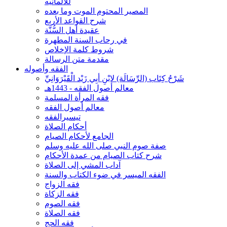
للألمانيه
المصير المحتوم الموت وما بعده
شرح القواعد الأربع
عقيدة أهل السُّنَّة
في رحاب السنة المطهرة
شروط كلمة الإخلاص
مقدمة متن الرسالة
الفقه وأصوله
شَرْحُ كِتَاب (الرِّسَالَة) لابْنِ أبِي زَيْد الْقَيْرَوَانِيِّ
معالم أصول الفقه - 1443هـ
فقه المرأة المسلمة
معالم أصول الفقه
تيسيرالفقه
أحكام الصلاة
الجامع لأحكام الصيام
صفة صوم النبي صلى الله عليه وسلم
شرح كتاب الصيام من عمدة الأحكام
آداب المشي إلى الصلاة
الفقه الميسر في ضوء الكتاب والسنة
فقه الزواج
فقه الزكاة
فقه الصوم
فقه الصلاة
فقه الحج