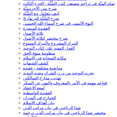
تمام المنَّة في تراجم مصنفي كتب السُّنَّة - الجزء الثالث
شرح متن الآجروميَّة
كيف نتعامل مع السُّنَّة
شرح السُّنَّة للبربهاريِّ
النهج الأسمى في شرح أسماء الله الحسنى
العقيدة الميسرة
ثلاثة الأصول
شرح مختصر لثلاثة الأصول
التبرك المشروع والتبرك الممنوع
القول المفيد على كتاب التوحيد
منظومة منهج الحق
مكانة الصحابة في الاسلام
كشف الشبهات
مواضيع مختلفة - عقيدة
تجريد التوحيد من درن الشرك وشبه التنديد
تهذيب مدارج السالكين
قواعد مهمة في الأمر بالمعروف والنهي عن المنكر
لمعة الاعتقاد
العقيدة الواسطية
الخوارج في الميزان
بيان أهداف الإسلام
شذا الرياحين في بيان مراتب الدين
مختصر شذا الرياحين في بيان مراتب الدين ترجمه